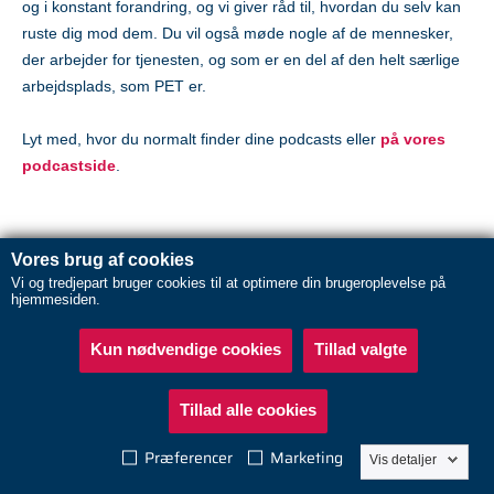
og i konstant forandring, og vi giver råd til, hvordan du selv kan
ruste dig mod dem. Du vil også møde nogle af de mennesker,
der arbejder for tjenesten, og som er en del af den helt særlige
arbejdsplads, som PET er.
Lyt med, hvor du normalt finder dine podcasts eller
på vores
podcastside
.
Vores brug af cookies
Vi og tredjepart bruger cookies til at optimere din brugeroplevelse på
hjemmesiden.
Kun nødvendige cookies
Tillad valgte
Abonnér
In English
PET's brug af cookies
Om PET
Tillad alle cookies
Politi.dk
Præferencer
Marketing
Tilgængelighedserklæring
Vis detaljer
Guide til oplæsning af