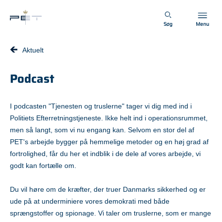
Spring til hovedindhold
Søg
Menu
Aktuelt
Podcast
I podcasten "Tjenesten og truslerne" tager vi dig med ind i
Politiets Efterretningstjeneste. Ikke helt ind i operationsrummet,
men så langt, som vi nu engang kan. Selvom en stor del af
PET's arbejde bygger på hemmelige metoder og en høj grad af
fortrolighed, får du her et indblik i de dele af vores arbejde, vi
godt kan fortælle om.
Du vil høre om de kræfter, der truer Danmarks sikkerhed og er
ude på at underminiere vores demokrati med både
sprængstoffer og spionage. Vi taler om truslerne, som er mange