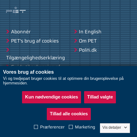
Abonnér
In English
PET's brug af cookies
Om PET
Politi.dk
Tilgængelighedserklæring
Guide til oplæsning af
Vores brug af cookies
tekst
Vi og tredjepart bruger cookies til at optimere din brugeroplevelse på
hjemmesiden.
Kun nødvendige cookies
Tillad valgte
Følg PET på LinkedIn
Tillad alle cookies
Præferencer
Marketing
Vis detaljer